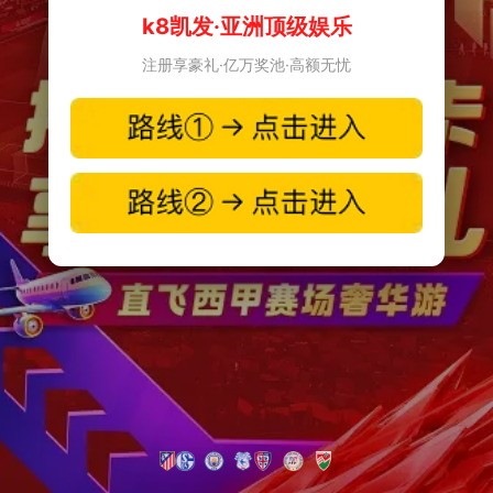
k8凯发·亚洲顶级娱乐
注册享豪礼·亿万奖池·高额无忧